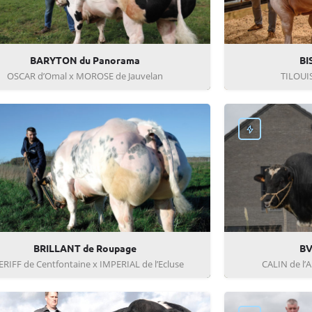
BARYTON du Panorama
BI
OSCAR d’Omal x MOROSE de Jauvelan
TILOUIS
BRILLANT de Roupage
BV
RIFF de Centfontaine x IMPERIAL de l’Ecluse
CALIN de l’