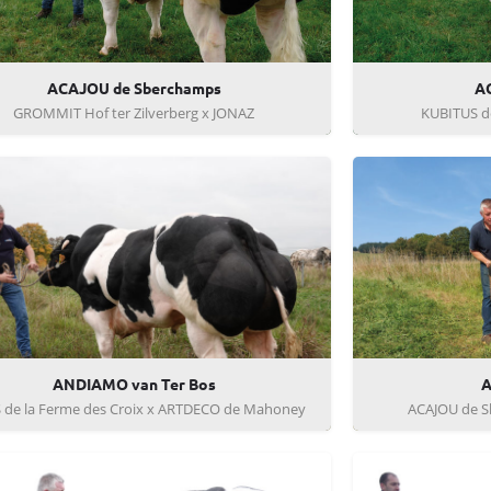
ACAJOU de Sberchamps
A
GROMMIT Hof ter Zilverberg x JONAZ
KUBITUS de
ANDIAMO van Ter Bos
A
 de la Ferme des Croix x ARTDECO de Mahoney
ACAJOU de S