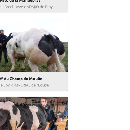
AC de la Mandebras
de Breehoeve x ADAJIO de Bray
Y du Champ du Moulin
e Spy x IMPERIAL de l’Ecluse