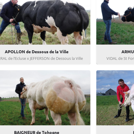
APOLLON de Dessous de la Ville
ARMUR
AL de l’Ecluse x JEFFERSON de Dessous la Ville
VIDAL de St Fo
BAIGNEUR de Tohogne