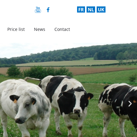
FR
NL
UK
Price list
News
Contact