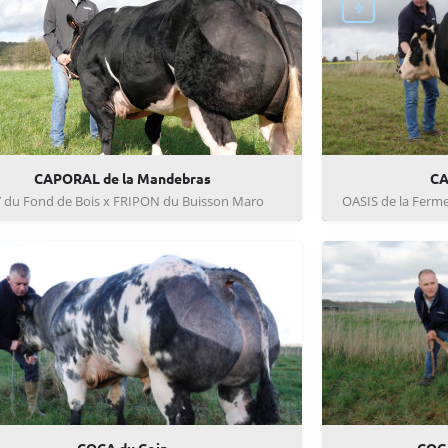
CAPORAL de la Mandebras
CA
 du Fond de Bois x FRIPON du Buisson Maro
OASIS de la Ferm