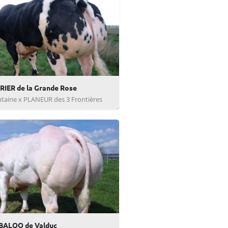
IER de la Grande Rose
ntaine x PLANEUR des 3 Frontières
BALOO de Valduc