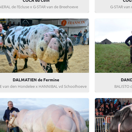
COCA du Coin
COGN
ERAL de l’Ecluse x G-STAR van de Breehoeve
G-STAR van 
DALMATIEN de Fermine
DAND
 van den Hondelee x HANNIBAL vd Schoolhoeve
BALISTO d