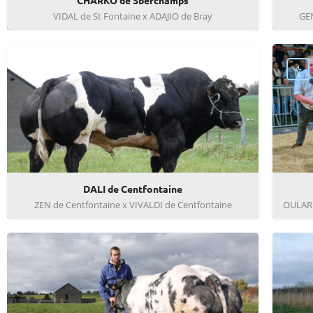
CHARKO de Sberchamps
VIDAL de St Fontaine x ADAJIO de Bray
GEN
DALI de Centfontaine
ZEN de Centfontaine x VIVALDI de Centfontaine
OULARE