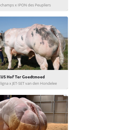
champs x IPON des Peupliers
US Hof Ter Goedtmoed
igna x JET-SET van den Hondelee