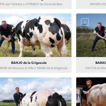
FIX van Terbeck x ATTRIBUT du Fond de Bois
REVERS d’O
BANJO de la Grigeoule
BARAC
IRE de Dessous la Ville x SIMBA de la Grigeoule
CACTUS du Mol