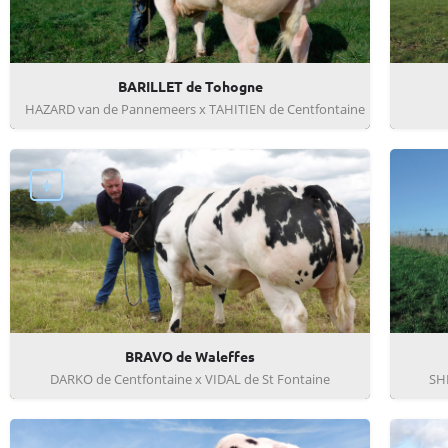
BARILLET de Tohogne
HAZARD van de Pannemeers x TAHITIEN de Centfontaine
BRAVO de Waleffes
DARKO de Centfontaine x VIDAL de St Fontaine
SHE