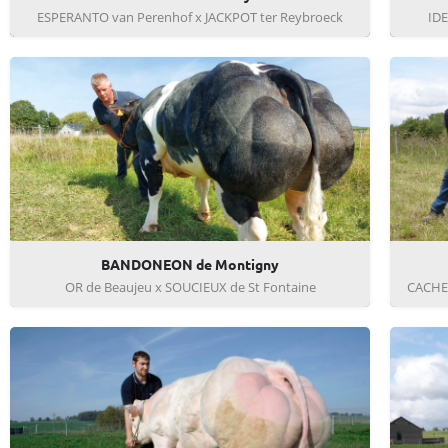
ESPERANTO van Perenhof x JACKPOT ter Reybroeck
IDE
BANDONEON de Montigny
OR de Beaujeu x SOUCIEUX de St Fontaine
CACHEM