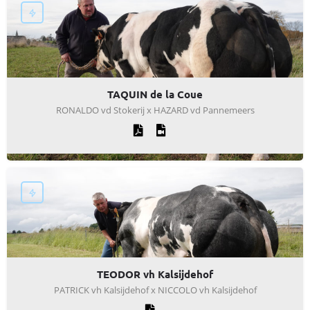
TAQUIN de la Coue
RONALDO vd Stokerij x HAZARD vd Pannemeers
TEODOR vh Kalsijdehof
PATRICK vh Kalsijdehof x NICCOLO vh Kalsijdehof