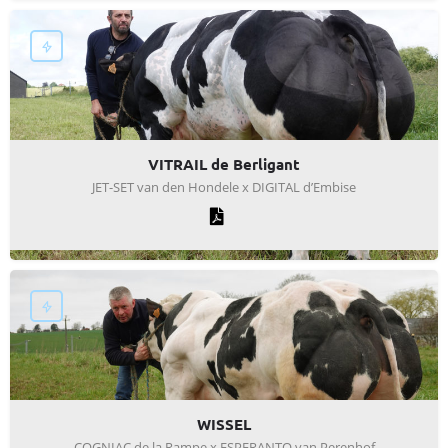
VITRAIL de Berligant
JET-SET van den Hondele x DIGITAL d’Embise
WISSEL
COGNIAC de la Rampe x ESPERANTO van Perenhof