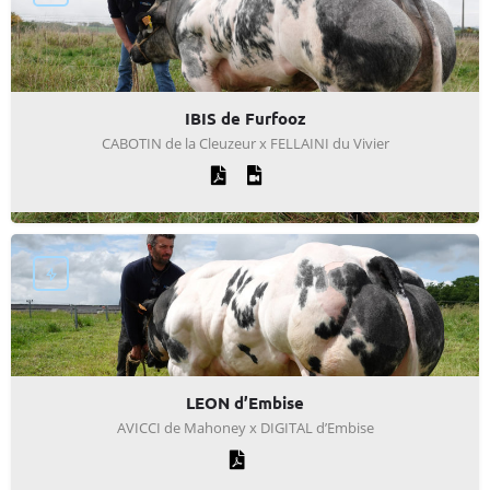
IBIS de Furfooz
CABOTIN de la Cleuzeur x FELLAINI du Vivier
LEON d’Embise
AVICCI de Mahoney x DIGITAL d’Embise