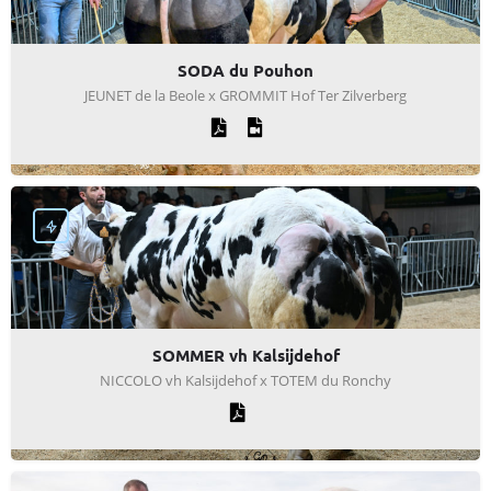
SODA du Pouhon
JEUNET de la Beole x GROMMIT Hof Ter Zilverberg
SOMMER vh Kalsijdehof
NICCOLO vh Kalsijdehof x TOTEM du Ronchy