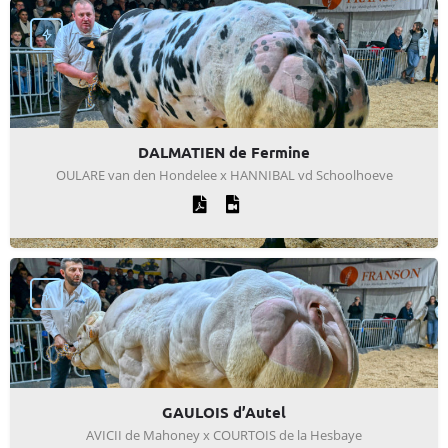
DALMATIEN de Fermine
OULARE van den Hondelee x HANNIBAL vd Schoolhoeve
GAULOIS d’Autel
AVICII de Mahoney x COURTOIS de la Hesbaye