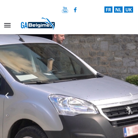
FR
NL
UK