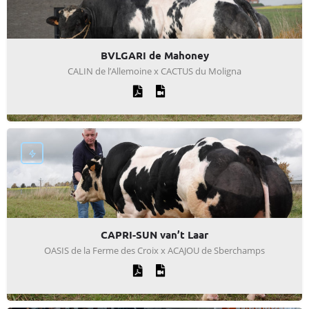
BVLGARI de Mahoney
CALIN de l’Allemoine x CACTUS du Moligna
CAPRI-SUN van’t Laar
OASIS de la Ferme des Croix x ACAJOU de Sberchamps