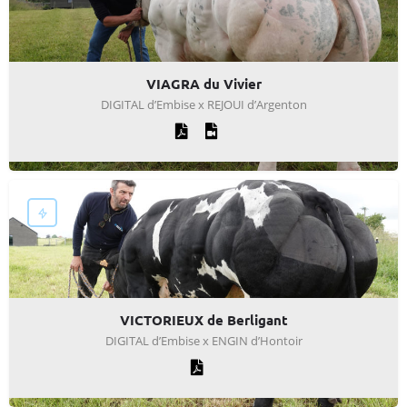
VIAGRA du Vivier
DIGITAL d’Embise x REJOUI d’Argenton
VICTORIEUX de Berligant
DIGITAL d’Embise x ENGIN d’Hontoir